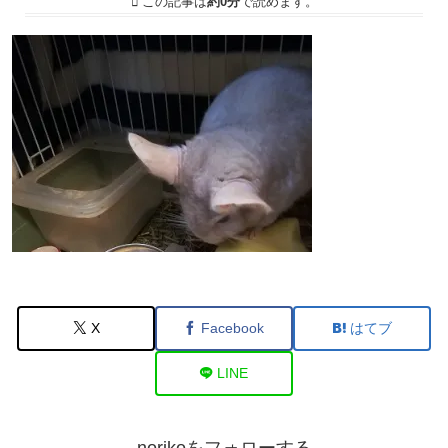
この記事は
約0分
で読めます。
X
Facebook
はてブ
LINE
norikoをフォローする