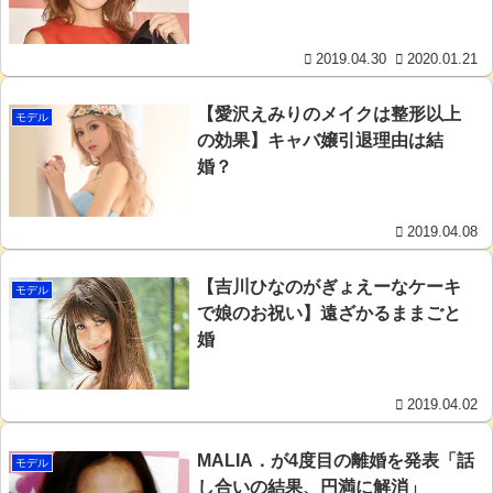
2019.04.30
2020.01.21
【愛沢えみりのメイクは整形以上
モデル
の効果】キャバ嬢引退理由は結
婚？
2019.04.08
【吉川ひなのがぎょえーなケーキ
モデル
で娘のお祝い】遠ざかるままごと
婚
2019.04.02
MALIA．が4度目の離婚を発表「話
モデル
し合いの結果、円満に解消」