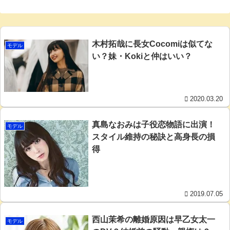
木村拓哉に長女Cocomiは似てな
モデル
い？妹・Kokiと仲はいい？
2020.03.20
真島なおみは子役恋物語に出演！
モデル
スタイル維持の秘訣と高身長の損
得
2019.07.05
西山茉希の離婚原因は早乙女太一
モデル