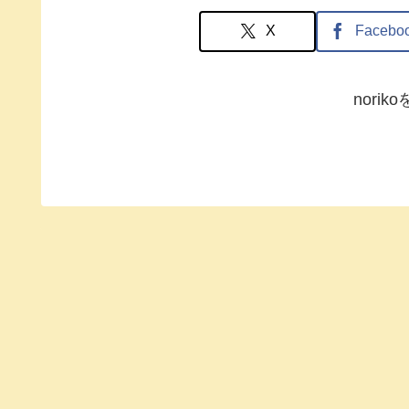
X
Facebo
nori