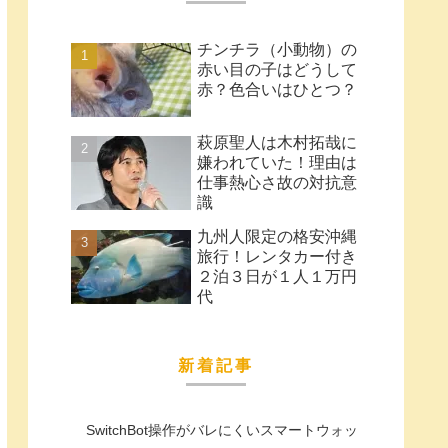
チンチラ（小動物）の
赤い目の子はどうして
赤？色合いはひとつ？
萩原聖人は木村拓哉に
嫌われていた！理由は
仕事熱心さ故の対抗意
識
九州人限定の格安沖縄
旅行！レンタカー付き
２泊３日が１人１万円
代
新着記事
SwitchBot操作がバレにくいスマートウォッ