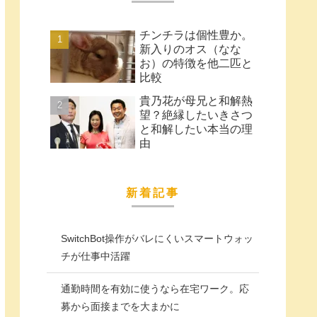
チンチラは個性豊か。
新入りのオス（なな
お）の特徴を他二匹と
比較
貴乃花が母兄と和解熱
望？絶縁したいきさつ
と和解したい本当の理
由
新着記事
SwitchBot操作がバレにくいスマートウォッ
チが仕事中活躍
通勤時間を有効に使うなら在宅ワーク。応
募から面接までを大まかに