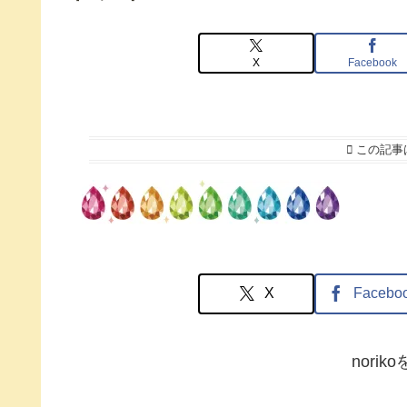
X
Facebook
この記事
X
Facebo
nori