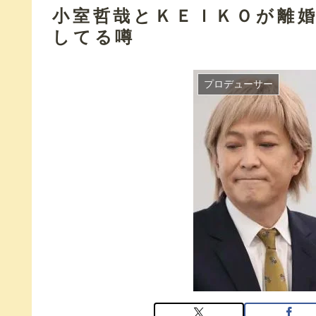
小室哲哉とＫＥＩＫＯが離
してる噂
プロデューサー