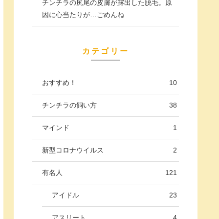
チンチラの尻尾の皮膚が露出した脱毛。原
因に心当たりが…ごめんね
カテゴリー
おすすめ！
10
チンチラの飼い方
38
マインド
1
新型コロナウイルス
2
有名人
121
アイドル
23
アスリート
4