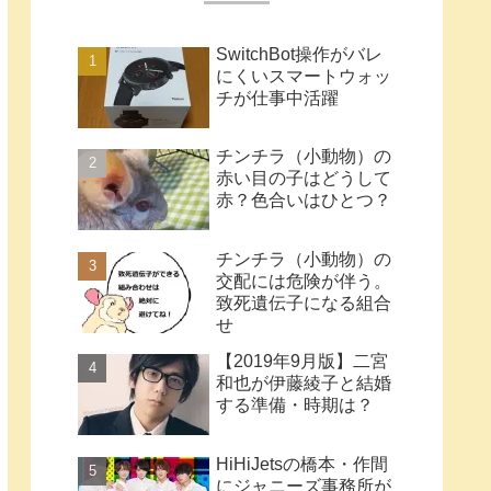
SwitchBot操作がバレ
にくいスマートウォッ
チが仕事中活躍
チンチラ（小動物）の
赤い目の子はどうして
赤？色合いはひとつ？
チンチラ（小動物）の
交配には危険が伴う。
致死遺伝子になる組合
せ
【2019年9月版】二宮
和也が伊藤綾子と結婚
する準備・時期は？
HiHiJetsの橋本・作間
にジャニーズ事務所が