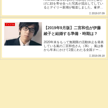
げに顔を寄せ合った写真が流出してしてい
るとデイリー新潮が報道しました。峯岸み
なみさんは、2013年にEXILEの弟分グルー
2019.07.09
プ「GENERATIONS」の白濱亜嵐さん
（25）との「お泊り愛」が週刊
アイドル
【2019年9月版】二宮和也が伊藤
綾子と結婚する準備・時期は？
2020年末をもって無期限の活動休止を発表
している嵐の二宮和也さん（36）。嵐は春
から年末にかけて2度にわたる全国ドーム
ツアーを開催し、8月にはグループ全員で
2019.09.18
「24時間テレビ」のメインパーソナリティ
ーという大役を務めるなど、二宮さんはか
つて