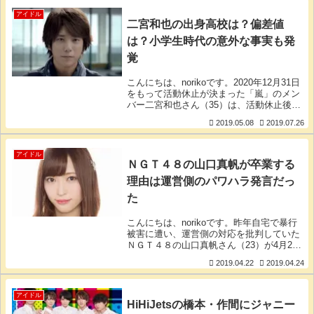
アイドル
二宮和也の出身高校は？偏差値
は？小学生時代の意外な事実も発
覚
こんにちは、norikoです。2020年12月31日
をもって活動休止が決まった「嵐」のメン
バー二宮和也さん（35）は、活動休止後に
現在の彼女・伊藤綾子さん（38）と結婚す
2019.05.08
2019.07.26
るのではないかと話題になっています。今
回は、人気絶好調で何かと世間を騒
アイドル
ＮＧＴ４８の山口真帆が卒業する
理由は運営側のパワハラ発言だっ
た
こんにちは、norikoです。昨年自宅で暴行
被害に遭い、運営側の対応を批判していた
ＮＧＴ４８の山口真帆さん（23）が4月21
日に新潟市の専用劇場で開いたチームGの
2019.04.22
2019.04.24
千秋楽公演で、卒業を発表しました。運営
側との溝が埋まらず、卒業するしかないと
い
アイドル
HiHiJetsの橋本・作間にジャニー