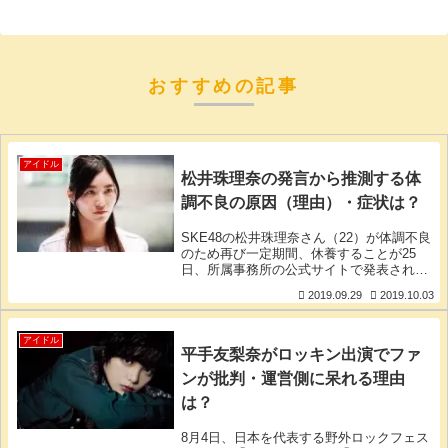
おすすめの記事
アイドル
松井珠理奈の発言から推測する体
調不良の原因（理由）・症状は？
SKE48の松井珠理奈さん（22）が体調不良
のため再び一定期間、休養することが25
日、所属事務所の公式サイトで発表されま
した。体調不良が続き、万全の状態に至っ
2019.09.29
2019.10.03
ておらず、継続的な仕事が難しいようで
す。珠理奈さんは昨年6月16日に行われた
「第1
アイドル
平手友梨奈がロッキン出演でファ
ンが批判・運営側に呆れる理由
は？
8月4日、日本を代表する野外ロックフェス