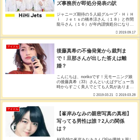
ズ事務所が即処分発表の訳
ジャニーズ期待の５人組グループ・ＨｉＨ
ｉ Ｊｅｔｓの橋本涼さん（１８）と作間
龍斗さん（１６）が年内謹慎処分になりま
した。謹慎処分になった原因は今月のはじ
2019.09.17
め、ネット上に橋本さんと作間さんのプラ
イベート写真が流出したことで、作間さん
は寝顔の、橋
アイドル
後藤真希の不倫発覚から裁判ま
で！旦那さんが出した答えは離
婚？
こんにちは、norikoです！元モーニング娘
の後藤真希（33）さんといえばデビュー当
時からすごく美人でとても人気がありまし
たね。その後藤真希さんが不倫騒動を起こ
2019.03.21
2019.03.28
し、最近話題になっています。後藤真希さ
んは2014年7月22日に一般人男性と結婚
アイドル
【峯岸みなみの親密写真の真相】
写ってる男性は誰？2人の関係
は？
AKB48の峯岸みなみさん(26)が男性と親し