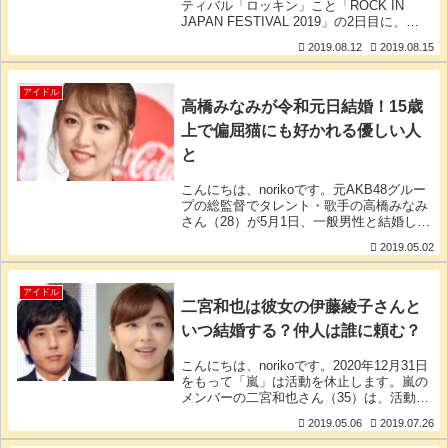
ティバル「ロッキン」こと「ROCK IN
JAPAN FESTIVAL 2019」の2日目に、秋
元康氏プロデュースのアイドルグループ
2019.08.12
2019.08.15
「欅坂46」が出演しました。「欅坂」が
「ロッキン」に出演するのは、こ
アイドル
高橋みなみが令和元日結婚！15歳
上で偏屈猫にも好かれる優しい人
と
こんにちは、norikoです。元AKB48グルー
プの総監督でタレント・歌手の高橋みなみ
さん（28）が5月1日、一般男性と結婚しま
した。AKB48の元祖「神７」の中では、昨
2019.05.02
年7月の前田敦子さん（27）、今年2月の篠
田麻里子さん（33）に続いて
アイドル
二宮和也は彼女の伊藤綾子さんと
いつ結婚する？仲人は誰に頼む？
こんにちは、norikoです。2020年12月31日
をもって「嵐」は活動を休止します。嵐の
メンバーの二宮和也さん（35）は、活動休
止後に恋人の伊藤綾子さん（38）と結婚す
2019.05.06
2019.07.26
るのではないかと見られています。二宮和
也さんの交際５年の彼女・伊藤綾子